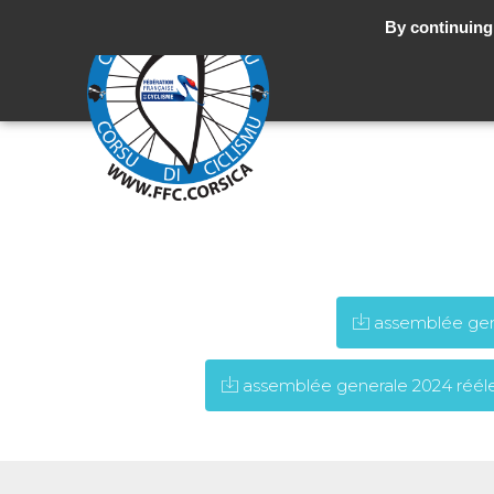
By continuing 
assemblée gen
assemblée generale 2024 rééle