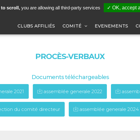
to scroll,
you are allowing all third-party services
✓ OK, accept a
CLUBS AFFILIÉS
COMITÉ
EVENEMENTS
C
PROCÈS-VERBAUX
Documents téléchargeables
erale 2021
assemblée generale 2022
assembl
ction du comité directeur
assemblée generale 2024