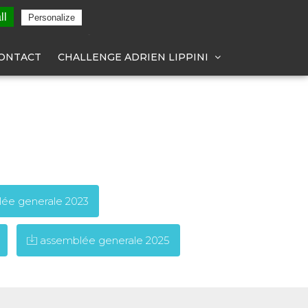
TÉLÉPHONE
ll
Personalize
06 43 40 41 09
ONTACT
CHALLENGE ADRIEN LIPPINI
ée generale 2023
assemblée generale 2025